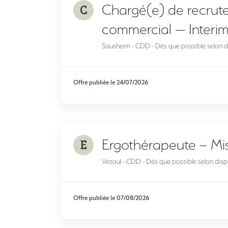
C
Chargé(e) de recru
commercial — Interi
Sausheim - CDD - Dès que possible selon di
Offre publiée le
24/07/2026
E
Ergothérapeute – Mis
Vesoul - CDD - Dès que possible selon dispo
Offre publiée le
07/08/2026