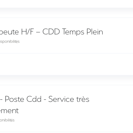
peute H/F – CDD Temps Plein
sponibilités
- Poste Cdd - Service très
gement
nibilités