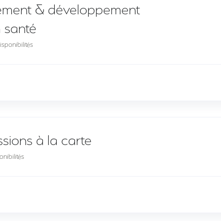
tement & développement
m santé
sponibilités
sions à la carte
nibilités