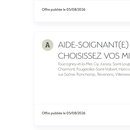
Offre publiée le
05/08/2026
A
AIDE-SOIGNANT(E) 
CHOISISSEZ VOS M
Faucogney-et-la-Mer, Gy, Jussey, Saint-Lou
Charmont, Fougerolles-Saint-Valbert, Héricou
sur-Saône, Ronchamp, Trévenans, Villersexel
Offre publiée le
05/08/2026