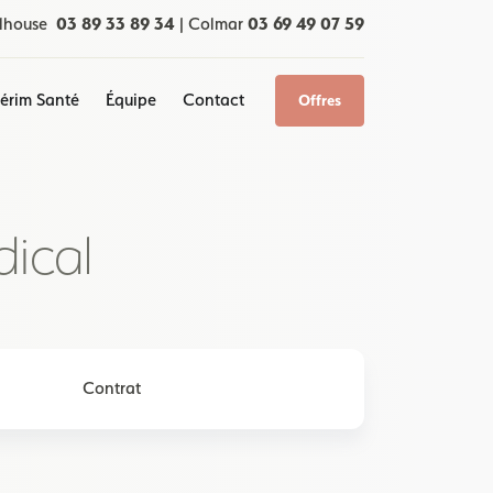
lhouse
03 89 33 89 34
|
Colmar
03 69 49 07 59
térim Santé
Équipe
Contact
Offres
dical