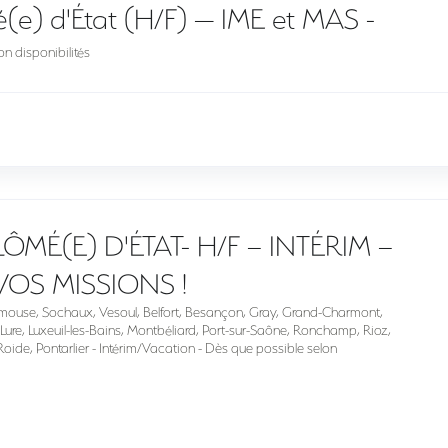
é(e) d'État (H/F) — IME et MAS -
n disponibilités
LÔMÉ(E) D'ÉTAT- H/F – INTÉRIM –
OS MISSIONS !
emouse, Sochaux, Vesoul, Belfort, Besançon, Gray, Grand-Charmont,
, Lure, Luxeuil-les-Bains, Montbéliard, Port-sur-Saône, Ronchamp, Rioz,
ide, Pontarlier - Intérim/Vacation - Dès que possible selon