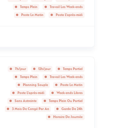
Temps Plein
Travail Les Week-ends
Poste Le Matin
Poste L'après-midi
7h/jour
12h/jour
Temps Partiel
Temps Plein
Travail Les Week-ends
Planning Souple
Poste Le Matin
Poste L'après-midi
Week-ends Libres
Sans Astreinte
Temps Plein Ou Partiel
3 Mois De Congé Par An
Garde De 24h
Horaire De Journée