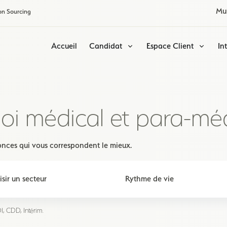
Mu
on Sourcing
Accueil
Candidat
Espace Client
In
loi médical et para-mé
nnonces qui vous correspondent le mieux.
, CDD, Intérim.