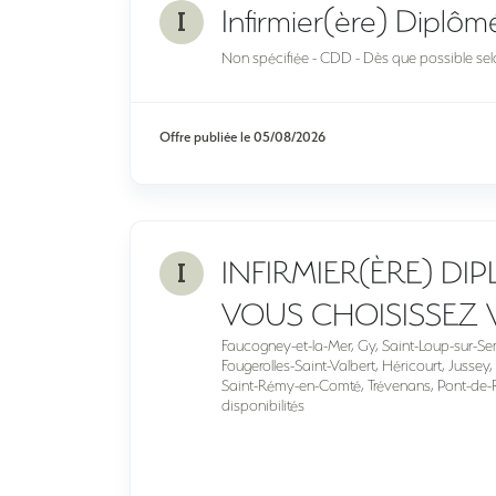
I
Infirmier(ère) Diplôm
Non spécifiée - CDD - Dès que possible selo
Offre publiée le
05/08/2026
I
INFIRMIER(ÈRE) DIP
VOUS CHOISISSEZ V
Faucogney-et-la-Mer, Gy, Saint-Loup-sur-S
Fougerolles-Saint-Valbert, Héricourt, Jussey
Saint-Rémy-en-Comté, Trévenans, Pont-de-Ro
disponibilités