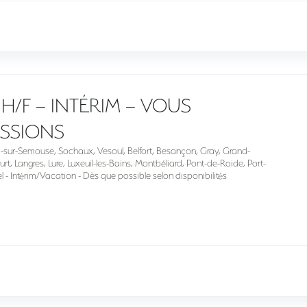
H/F – INTÉRIM – VOUS
ISSIONS
p-sur-Semouse, Sochaux, Vesoul, Belfort, Besançon, Gray, Grand-
rt, Langres, Lure, Luxeuil-les-Bains, Montbéliard, Pont-de-Roide, Port-
 - Intérim/Vacation - Dès que possible selon disponibilités