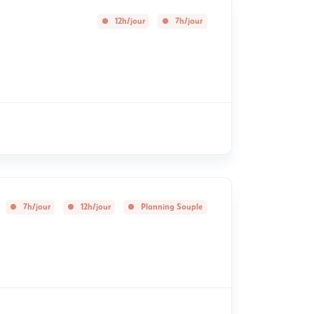
12h/jour
7h/jour
7h/jour
12h/jour
Planning Souple