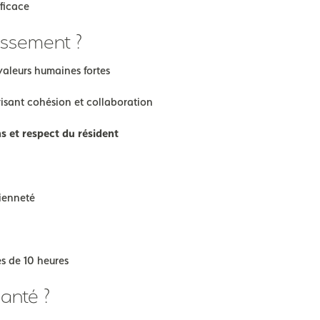
ficace
issement ?
valeurs humaines fortes
risant cohésion et collaboration
ns et respect du résident
cienneté
es de 10 heures
anté ?