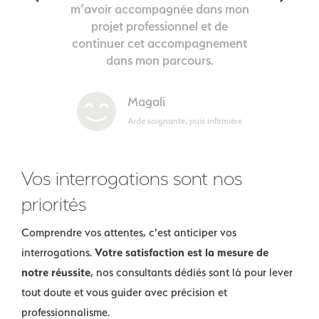
m’avoir accompagnée dans mon
à 1000 kms de distance. Je suis
Médecin généraliste
aujourd’hui en CDI à un poste qui
projet professionnel et de
Yves
continuer cet accompagnement
me plaît énormément grâce à
Médecin gériatre PH
elles. Je les remercie.
dans mon parcours.
Magali
Lucie
Aide soignante, puis infirmière
Kinésithérapeute
Vos interrogations sont nos
priorités
Comprendre vos attentes, c'est anticiper vos
interrogations.
Votre satisfaction est la mesure de
notre réussite
, nos consultants dédiés sont là pour lever
tout doute et vous guider avec précision et
professionnalisme.